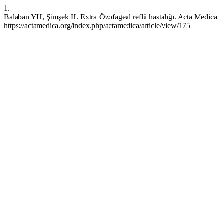
1.
Balaban YH, Şimşek H. Extra-Özofageal reflü hastalığı. Acta Medica [
https://actamedica.org/index.php/actamedica/article/view/175