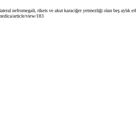
eral nefromegali, rikets ve akut karaciğer yetmezliği olan beş aylık e
medica/article/view/183