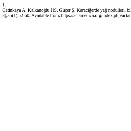
1.
Çetinkaya A, Kalkanoğlu HS, Güçer Ş. Karaciğerde yağ nodülleri, bilat
8];35(1):52-60. Available from: https://actamedica.org/index.php/acta